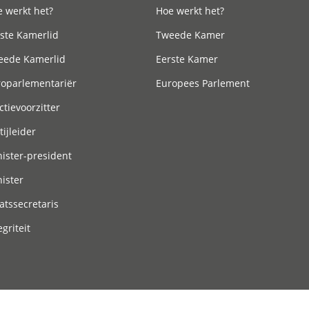
 werkt het?
Hoe werkt het?
ste Kamerlid
Tweede Kamer
eede Kamerlid
Eerste Kamer
roparlementariër
Europees Parlement
ctievoorzitter
tijleider
ister-president
ister
atssecretaris
egriteit