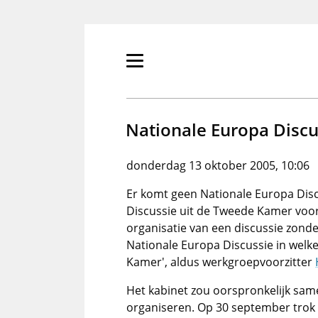
Overslaan
en
naar
de
Primair
inhoud
menu
gaan
tonen/verbergen
Nationale Europa Discu
donderdag 13 oktober 2005, 10:06
Er komt geen Nationale Europa Disc
Discussie uit de Tweede Kamer voor
organisatie van een discussie zonde
Nationale Europa Discussie in welk
Kamer', aldus werkgroepvoorzitter
Het kabinet zou oorspronkelijk sa
organiseren. Op 30 september trok h