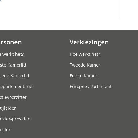
ersonen
Verkiezingen
 werkt het?
Hoe werkt het?
ste Kamerlid
Tweede Kamer
eede Kamerlid
Eerste Kamer
roparlementariër
Europees Parlement
ctievoorzitter
tijleider
ister-president
ister