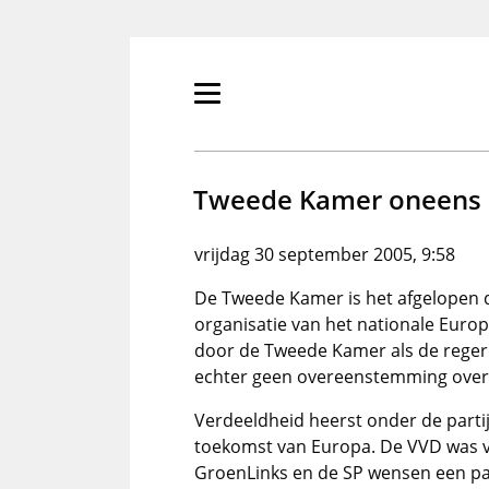
Overslaan
en
naar
de
Primair
inhoud
menu
gaan
tonen/verbergen
Tweede Kamer oneens 
vrijdag 30 september 2005, 9:58
De Tweede Kamer is het afgelopen 
organisatie van het nationale Europ
door de Tweede Kamer als de reger
echter geen overeenstemming over 
Verdeeldheid heerst onder de parti
toekomst van Europa. De VVD was v
GroenLinks en de SP wensen een pa