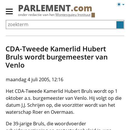
Overslaan
Licht
PARLEMENT
.com
en
weerg
Primair
onder redactie van het
Montesquieu Instituut
naar
menu
de
tonen/verbergen
inhoud
gaan
CDA-Tweede Kamerlid Hubert
Bruls wordt burgemeester van
Venlo
maandag 4 juli 2005, 12:16
Het CDA-Tweede Kamerlid Hubert Bruls wordt op 1
oktober a.s. burgemeester van Venlo. Hij volgt op die
datum J.J. Schrijen op, die voorzitter wordt van het
waterschap Roer en Overmaas.
De 39-jarige Bruls, die woordvoerder