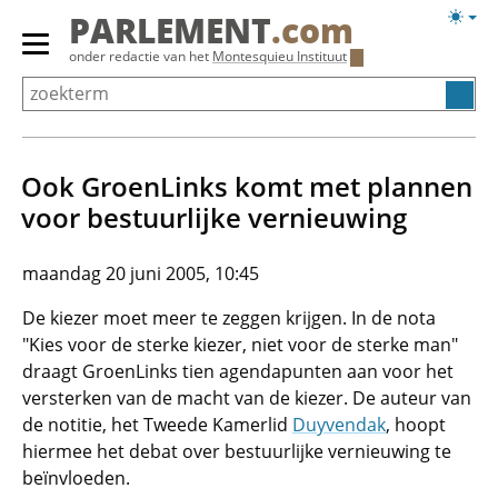
Overslaan
Licht
PARLEMENT
.com
en
weerg
Primair
onder redactie van het
Montesquieu Instituut
naar
menu
de
tonen/verbergen
inhoud
gaan
Ook GroenLinks komt met plannen
voor bestuurlijke vernieuwing
maandag 20 juni 2005, 10:45
De kiezer moet meer te zeggen krijgen. In de nota
"Kies voor de sterke kiezer, niet voor de sterke man"
draagt GroenLinks tien agendapunten aan voor het
versterken van de macht van de kiezer. De auteur van
de notitie, het Tweede Kamerlid
Duyvendak
, hoopt
hiermee het debat over bestuurlijke vernieuwing te
beïnvloeden.