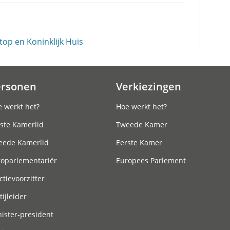
 top en Koninklijk Huis
ersonen
Verkiezingen
 werkt het?
Hoe werkt het?
ste Kamerlid
Tweede Kamer
eede Kamerlid
Eerste Kamer
roparlementariër
Europees Parlement
ctievoorzitter
tijleider
ister-president