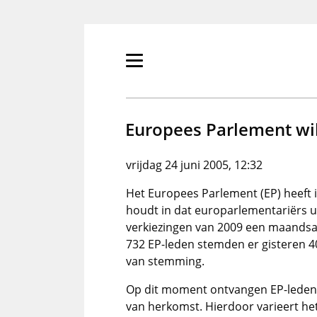
Overslaan
en
naar
de
Primair
inhoud
menu
gaan
tonen/verbergen
Europees Parlement wil
vrijdag 24 juni 2005, 12:32
Het Europees Parlement (EP) heeft 
houdt in dat europarlementariërs ui
verkiezingen van 2009 een maandsal
732 EP-leden stemden er gisteren 40
van stemming.
Op dit moment ontvangen EP-leden n
van herkomst. Hierdoor varieert he