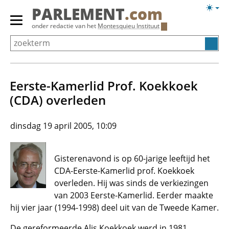
Overslaan
Licht
PARLEMENT
.com
en
weerg
Primair
onder redactie van het
Montesquieu Instituut
naar
menu
de
tonen/verbergen
inhoud
gaan
Eerste-Kamerlid Prof. Koekkoek
(CDA) overleden
dinsdag 19 april 2005, 10:09
Gisterenavond is op 60-jarige leeftijd het
CDA-Eerste-Kamerlid prof. Koekkoek
overleden. Hij was sinds de verkiezingen
van 2003 Eerste-Kamerlid. Eerder maakte
hij vier jaar (1994-1998) deel uit van de Tweede Kamer.
De gereformeerde Alis Koekkoek werd in 1981