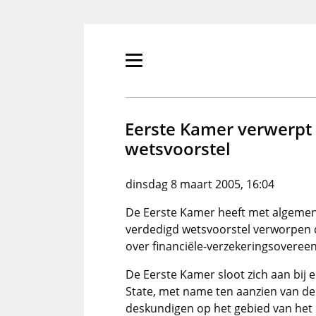
Overslaan
en
naar
de
Primair
inhoud
menu
gaan
tonen/verbergen
Eerste Kamer verwerpt 
wetsvoorstel
dinsdag 8 maart 2005, 16:04
De Eerste Kamer heeft met algeme
verdedigd wetsvoorstel verworpen d
over financiële-verzekeringsovere
De Eerste Kamer sloot zich aan bij
State, met name ten aanzien van de
deskundigen op het gebied van het 