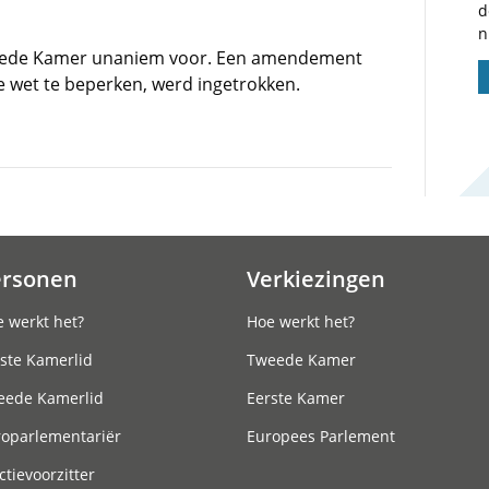
d
n
eede Kamer unaniem voor. Een amendement
e wet te beperken, werd ingetrokken.
ersonen
Verkiezingen
 werkt het?
Hoe werkt het?
ste Kamerlid
Tweede Kamer
eede Kamerlid
Eerste Kamer
roparlementariër
Europees Parlement
ctievoorzitter