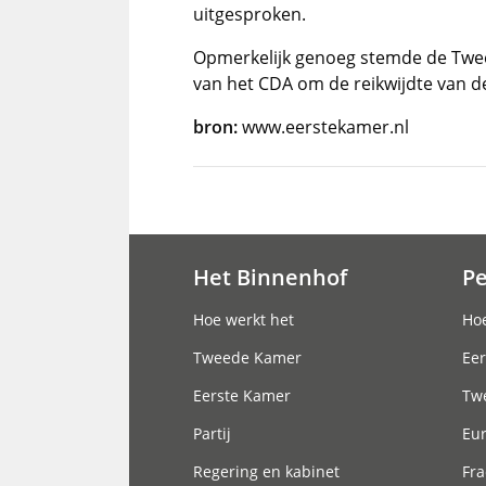
uitgesproken.
Opmerkelijk genoeg stemde de Tw
van het CDA om de reikwijdte van d
bron:
www.eerstekamer.nl
Het Binnenhof
P
Hoofdnavigatie
Hoe werkt het
Hoe
Tweede Kamer
Eer
Eerste Kamer
Tw
Partij
Eu
Regering en kabinet
Fra