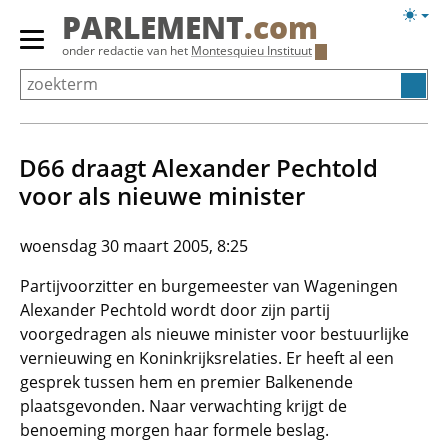
Overslaan
Licht
PARLEMENT
.com
en
weerg
Primair
onder redactie van het
Montesquieu Instituut
naar
menu
de
tonen/verbergen
inhoud
gaan
D66 draagt Alexander Pechtold
voor als nieuwe minister
woensdag 30 maart 2005, 8:25
Partijvoorzitter en burgemeester van Wageningen
Alexander Pechtold wordt door zijn partij
voorgedragen als nieuwe minister voor bestuurlijke
vernieuwing en Koninkrijksrelaties. Er heeft al een
gesprek tussen hem en premier Balkenende
plaatsgevonden. Naar verwachting krijgt de
benoeming morgen haar formele beslag.