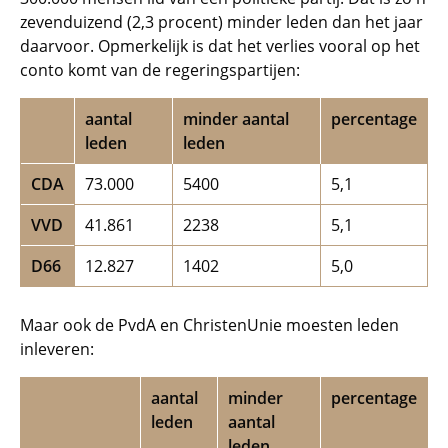
zevenduizend (2,3 procent) minder leden dan het jaar
daarvoor. Opmerkelijk is dat het verlies vooral op het
conto komt van de regeringspartijen:
aantal
minder aantal
percentage
leden
leden
CDA
73.000
5400
5,1
VVD
41.861
2238
5,1
D66
12.827
1402
5,0
Maar ook de PvdA en ChristenUnie moesten leden
inleveren:
aantal
minder
percentage
leden
aantal
leden