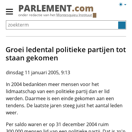
Overslaan
Licht
PARLEMENT
.com
en
weerg
Primair
onder redactie van het
Montesquieu Instituut
naar
menu
de
tonen/verbergen
inhoud
gaan
Groei ledental politieke partijen tot
staan gekomen
dinsdag 11 januari 2005, 9:13
In 2004 bedankten meer mensen voor het
lidmaatschap van een politieke partij dan er lid
werden. Daarmee is een einde gekomen aan een
tendens. De laatste jaren steeg juist het aantal leden
weer.
Per saldo waren er op 31 december 2004 ruim
300.000 mensen lid van een politieke partij. Dat is zo'n