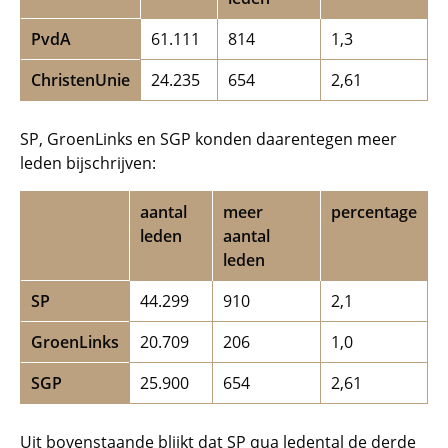
PvdA
61.111
814
1,3
ChristenUnie
24.235
654
2,61
SP, GroenLinks en SGP konden daarentegen meer
leden bijschrijven:
aantal
meer
percentage
leden
aantal
leden
SP
44.299
910
2,1
GroenLinks
20.709
206
1,0
SGP
25.900
654
2,61
Uit bovenstaande blijkt dat SP qua ledental de derde