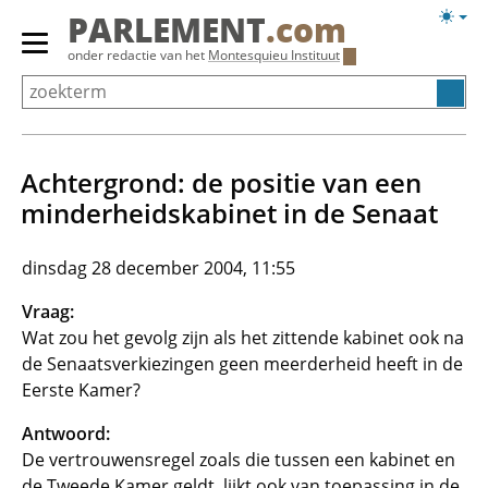
Overslaan
Licht
PARLEMENT
.com
en
weerg
Primair
onder redactie van het
Montesquieu Instituut
naar
menu
de
tonen/verbergen
inhoud
gaan
Achtergrond: de positie van een
minderheidskabinet in de Senaat
dinsdag 28 december 2004, 11:55
Vraag:
Wat zou het gevolg zijn als het zittende kabinet ook na
de Senaatsverkiezingen geen meerderheid heeft in de
Eerste Kamer?
Antwoord:
De vertrouwensregel zoals die tussen een kabinet en
de Tweede Kamer geldt, lijkt ook van toepassing in de