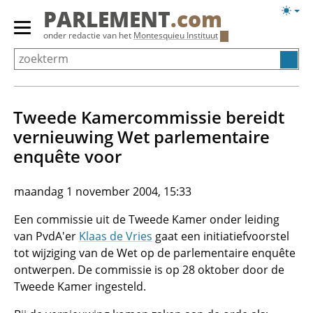
Overslaan
Licht
PARLEMENT
.com
en
weerg
Primair
onder redactie van het
Montesquieu Instituut
naar
menu
de
tonen/verbergen
inhoud
gaan
Tweede Kamercommissie bereidt
vernieuwing Wet parlementaire
enquête voor
maandag 1 november 2004, 15:33
Een commissie uit de Tweede Kamer onder leiding
van PvdA'er
Klaas de Vries
gaat een initiatiefvoorstel
tot wijziging van de Wet op de parlementaire enquête
ontwerpen. De commissie is op 28 oktober door de
Tweede Kamer ingesteld.