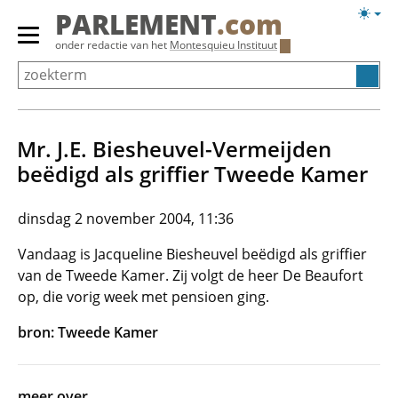
Overslaan
Licht
PARLEMENT
.com
en
weerg
Primair
onder redactie van het
Montesquieu Instituut
naar
menu
de
tonen/verbergen
inhoud
gaan
Mr. J.E. Biesheuvel-Vermeijden
beëdigd als griffier Tweede Kamer
dinsdag 2 november 2004, 11:36
Vandaag is Jacqueline Biesheuvel beëdigd als griffier
van de Tweede Kamer. Zij volgt de heer De Beaufort
op, die vorig week met pensioen ging.
bron: Tweede Kamer
meer over