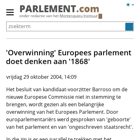
Overslaan
Licht
PARLEMENT
.com
en
weerg
Primair
onder redactie van het
Montesquieu Instituut
naar
menu
de
tonen/verbergen
inhoud
gaan
'Overwinning' Europees parlement
doet denken aan '1868'
vrijdag 29 oktober 2004, 14:09
Het besluit van kandidaat-voorzitter Barroso om de
nieuwe Europese Commissie niet in stemming te
brengen, wordt gezien als een belangrijke
overwinning van het Europees Parlement. Door
europarlementariërs werd gesproken van 'geboorte'
van het parlement en van 'ongeschreven staatsrecht'.
In die zin is er een parallel te trekken met het