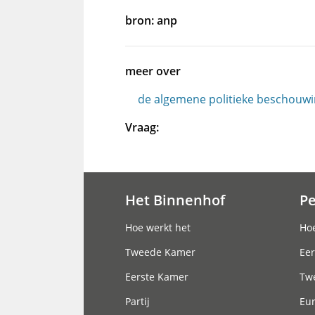
bron: anp
meer over
de algemene politieke beschouw
Vraag:
Het Binnenhof
P
Hoofdnavigatie
Hoe werkt het
Hoe
Tweede Kamer
Eer
Eerste Kamer
Tw
Partij
Eu