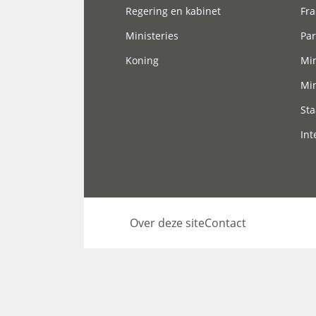
Regering en kabinet
Fra
Ministeries
Par
Koning
Min
Min
Sta
Int
Over deze site
Contact
Footer