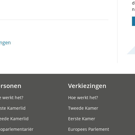
d
n
ingen
ersonen
Verkiezingen
 werkt het?
Hoe werkt het?
ste Kamerlid
Tweede Kamer
eede Kamerlid
Eerste Kamer
roparlementariër
Europees Parlement