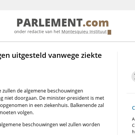
PARLEMENT
.com
onder redactie van het
Montesquieu Instituut
n uitgesteld vanwege ziekte
e zullen de algemene beschouwingen
niet doorgaan. De minister-president is met
t opgenomen in een ziekenhuis. Balkenende zal
C
 moeten volgen.
A
 algemene beschouwingen wel zullen worden
C
h