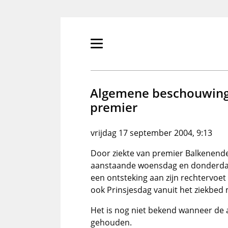
Overslaan
en
naar
de
Primair
inhoud
menu
gaan
tonen/verbergen
Algemene beschouwinge
premier
vrijdag 17 september 2004, 9:13
Door ziekte van premier Balkenend
aanstaande woensdag en donderdag 
een ontsteking aan zijn rechtervoe
ook Prinsjesdag vanuit het ziekbed
Het is nog niet bekend wanneer de
gehouden.