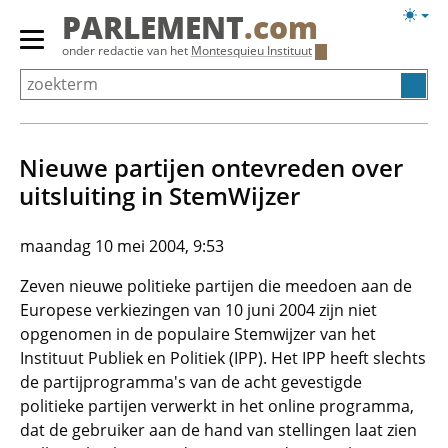
Overslaan
Licht
PARLEMENT
.com
en
weerg
Primair
onder redactie van het
Montesquieu Instituut
naar
menu
de
tonen/verbergen
inhoud
gaan
Nieuwe partijen ontevreden over
uitsluiting in StemWijzer
maandag 10 mei 2004, 9:53
Zeven nieuwe politieke partijen die meedoen aan de
Europese verkiezingen van 10 juni 2004 zijn niet
opgenomen in de populaire Stemwijzer van het
Instituut Publiek en Politiek (IPP). Het IPP heeft slechts
de partijprogramma's van de acht gevestigde
politieke partijen verwerkt in het online programma,
dat de gebruiker aan de hand van stellingen laat zien