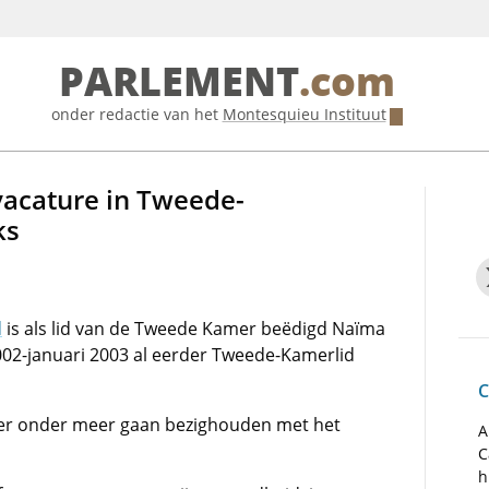
PARLEMENT
.com
onder redactie van het
Montesquieu Instituut
vacature in Tweede-
ks
d
is als lid van de Tweede Kamer beëdigd Naïma
2002-januari 2003 al eerder Tweede-Kamerlid
C
mer onder meer gaan bezighouden met het
A
C
h