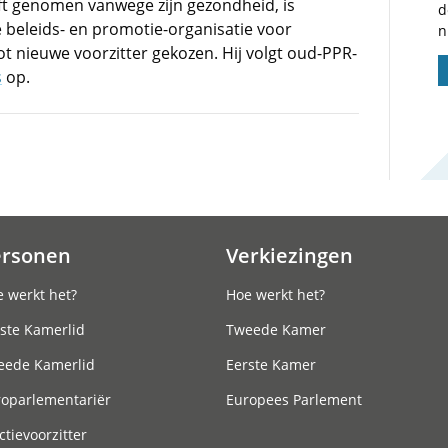
eft genomen vanwege zijn gezondheid, is
d
e beleids- en promotie-organisatie voor
n
t nieuwe voorzitter gekozen. Hij volgt oud-PPR-
s
op.
ersonen
Verkiezingen
 werkt het?
Hoe werkt het?
ste Kamerlid
Tweede Kamer
eede Kamerlid
Eerste Kamer
roparlementariër
Europees Parlement
ctievoorzitter