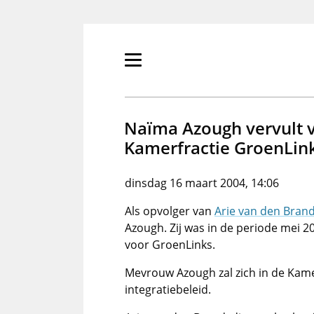
Overslaan
en
naar
de
Primair
inhoud
menu
gaan
tonen/verbergen
Naïma Azough vervult 
Kamerfractie GroenLin
dinsdag 16 maart 2004, 14:06
Als opvolger van
Arie van den Bran
Azough. Zij was in de periode mei 
voor GroenLinks.
Mevrouw Azough zal zich in de Ka
integratiebeleid.