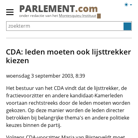
Overslaan
Licht
PARLEMENT
.com
en
weerg
Primair
onder redactie van het
Montesquieu Instituut
naar
menu
de
tonen/verbergen
inhoud
gaan
CDA: leden moeten ook lijsttrekker
kiezen
woensdag 3 september 2003, 8:39
Het bestuur van het CDA vindt dat de lijsttrekker, de
fractievoorzitter en andere kandidaat-Kamerleden
voortaan rechtstreeks door de leden moeten worden
gekozen. Op deze manier worden de leden directer
betrokken bij belangrijke thema's en andere politieke
keuzes binnen de partij.
Volgens CDA-voorzitter Marja van Bijsterveldt moet