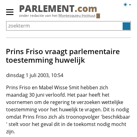
Overslaan
Licht
PARLEMENT
.com
en
weerg
Primair
onder redactie van het
Montesquieu Instituut
naar
menu
de
tonen/verbergen
inhoud
gaan
Prins Friso vraagt parlementaire
toestemming huwelijk
dinsdag 1 juli 2003, 10:54
Prins Friso en Mabel Wisse Smit hebben zich
maandag 30 juni verloofd. Het paar heeft het
voornemen om de regering te verzoeken wettelijke
toestemming voor het huwelijk te vragen. Dit is nodig
omdat Prins Friso zich als troonopvolger 'beschikbaar
' stelt voor het geval dit in de toekomst nodig mocht
zijn.