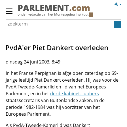
Overslaan
Licht
PARLEMENT
.com
en
weerg
Primair
onder redactie van het
Montesquieu Instituut
naar
menu
de
tonen/verbergen
inhoud
gaan
PvdA'er Piet Dankert overleden
dinsdag 24 juni 2003, 8:49
In het Franse Perpignan is afgelopen zaterdag op 69-
jarige leeftijd Piet Dankert overleden. Hij was voor de
PvdA Tweede-Kamerlid en lid van het Europees
Parlement, en in het
derde kabinet-Lubbers
staatssecretaris van Buitenlandse Zaken. In de
periode 1982-1984 was hij voorzitter van het
Europees Parlement.
Als PvdA-Tweede-Kamerlid was Dankert