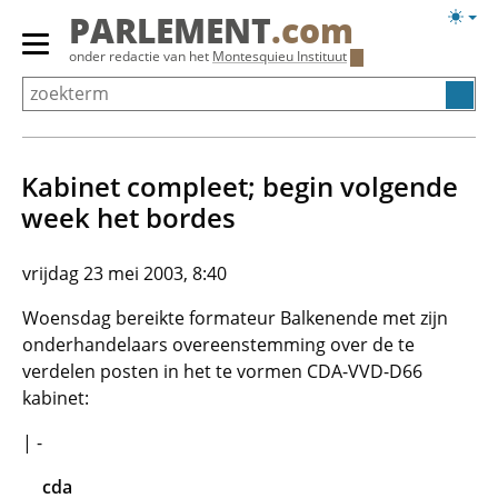
Overslaan
Licht
PARLEMENT
.com
en
weerg
Primair
onder redactie van het
Montesquieu Instituut
naar
menu
de
tonen/verbergen
inhoud
gaan
Kabinet compleet; begin volgende
week het bordes
vrijdag 23 mei 2003, 8:40
Woensdag bereikte formateur Balkenende met zijn
onderhandelaars overeenstemming over de te
verdelen posten in het te vormen CDA-VVD-D66
kabinet:
| -
cda