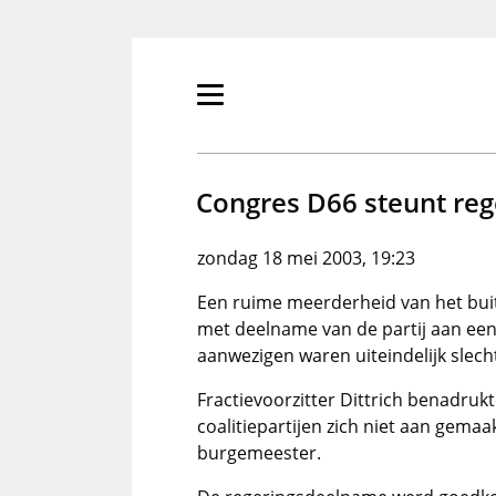
Overslaan
en
naar
de
Primair
inhoud
menu
gaan
tonen/verbergen
Congres D66 steunt re
zondag 18 mei 2003, 19:23
Een ruime meerderheid van het bu
met deelname van de partij aan ee
aanwezigen waren uiteindelijk slecht
Fractievoorzitter Dittrich benadrukt
coalitiepartijen zich niet aan gema
burgemeester.