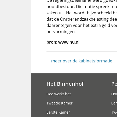
De regeringsdeelname werd goedke
hoofdbestuur. Die motie spreekt naa
zaken uit. Het wordt bijvoorbeeld be
dat de Onroerendzaakbelasting deel
daarentegen voor het extra geld vo
hervormingen.
bron: www.nu.nl
meer over de kabinetsformatie
Het Binnenhof
P
Hoofdnavigatie
Hoe werkt het
Hoe
Tweede Kamer
Eer
Eerste Kamer
Tw