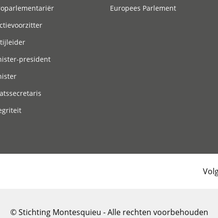
roparlementariër
Europees Parlement
ctievoorzitter
tijleider
ister-president
ister
atssecretaris
egriteit
Vol
© Stichting Montesquieu - Alle rechten voorbehouden