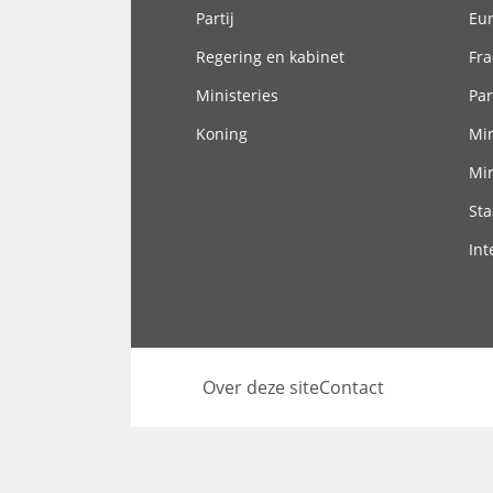
Partij
Eu
Regering en kabinet
Fra
Ministeries
Par
Koning
Min
Min
Sta
Int
Over deze site
Contact
Footer