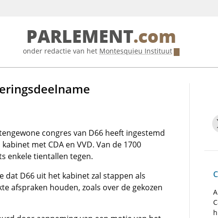
PARLEMENT
.com
onder redactie van het
Montesquieu Instituut
geringsdeelname
itengewone congres van D66 heeft ingestemd
n kabinet met CDA en VVD. Van de 1700
s enkele tientallen tegen.
C
e dat D66 uit het kabinet zal stappen als
akte afspraken houden, zoals over de gekozen
A
C
h