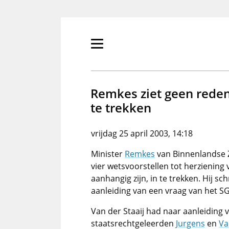
Overslaan
en
naar
de
Primair
inhoud
menu
gaan
tonen/verbergen
Remkes ziet geen rede
te trekken
vrijdag 25 april 2003, 14:18
Minister
Remkes
van Binnenlandse Z
vier wetsvoorstellen tot herzienin
aanhangig zijn, in te trekken. Hij sc
aanleiding van een vraag van het 
Van der Staaij had naar aanleiding 
staatsrechtgeleerden
Jurgens
en
Va