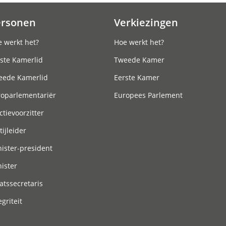
ersonen
Verkiezingen
 werkt het?
Hoe werkt het?
ste Kamerlid
Tweede Kamer
eede Kamerlid
Eerste Kamer
roparlementariër
Europees Parlement
ctievoorzitter
tijleider
ister-president
ister
atssecretaris
egriteit