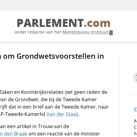
PARLEMENT
.com
onder redactie van het
Montesquieu Instituut
n om Grondwetsvoorstellen in
aken en Koninkrijksrelaties ziet geen reden de
g van de Grondwet, die bij de Tweede Kamer
hrijft dat in een brief aan de Tweede Kamer, naar
C
SGP-Tweede-Kamerlid
Van der Staaij
.
A
van een artikel in Trouw van de
C
n den Braak
om een reactie van de minister
h