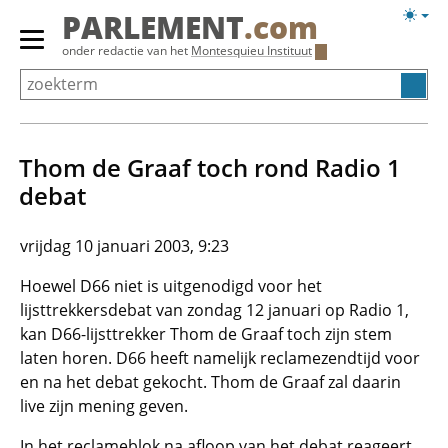
Overslaan
Licht
PARLEMENT
.com
en
weerg
Primair
onder redactie van het
Montesquieu Instituut
naar
menu
de
tonen/verbergen
inhoud
gaan
Thom de Graaf toch rond Radio 1
debat
vrijdag 10 januari 2003, 9:23
Hoewel D66 niet is uitgenodigd voor het
lijsttrekkersdebat van zondag 12 januari op Radio 1,
kan D66-lijsttrekker Thom de Graaf toch zijn stem
laten horen. D66 heeft namelijk reclamezendtijd voor
en na het debat gekocht. Thom de Graaf zal daarin
live zijn mening geven.
In het reclameblok na afloop van het debat reageert