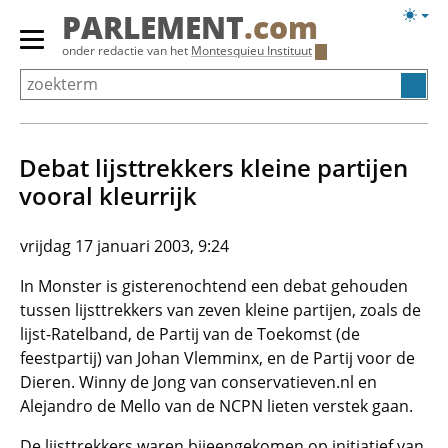
Overslaan
Licht
PARLEMENT
.com
en
weerg
Primair
onder redactie van het
Montesquieu Instituut
naar
menu
de
tonen/verbergen
inhoud
gaan
Debat lijsttrekkers kleine partijen
vooral kleurrijk
vrijdag 17 januari 2003, 9:24
In Monster is gisterenochtend een debat gehouden
tussen lijsttrekkers van zeven kleine partijen, zoals de
lijst-Ratelband, de Partij van de Toekomst (de
feestpartij) van Johan Vlemminx, en de Partij voor de
Dieren. Winny de Jong van conservatieven.nl en
Alejandro de Mello van de NCPN lieten verstek gaan.
De lijsttrekkers waren bijeengekomen op initiatief van