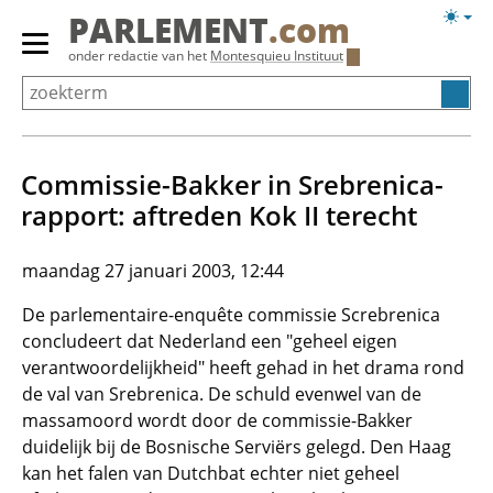
Overslaan
Licht
PARLEMENT
.com
en
weerg
Primair
onder redactie van het
Montesquieu Instituut
naar
menu
de
tonen/verbergen
inhoud
gaan
Commissie-Bakker in Srebrenica-
rapport: aftreden Kok II terecht
maandag 27 januari 2003, 12:44
De parlementaire-enquête commissie Screbrenica
concludeert dat Nederland een "geheel eigen
verantwoordelijkheid" heeft gehad in het drama rond
de val van Srebrenica. De schuld evenwel van de
massamoord wordt door de commissie-Bakker
duidelijk bij de Bosnische Serviërs gelegd. Den Haag
kan het falen van Dutchbat echter niet geheel