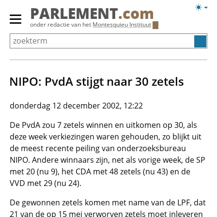
Overslaan
Licht
PARLEMENT
.com
en
weerg
Primair
onder redactie van het
Montesquieu Instituut
naar
menu
de
tonen/verbergen
inhoud
gaan
NIPO: PvdA stijgt naar 30 zetels
donderdag 12 december 2002, 12:22
De PvdA zou 7 zetels winnen en uitkomen op 30, als
deze week verkiezingen waren gehouden, zo blijkt uit
de meest recente peiling van onderzoeksbureau
NIPO. Andere winnaars zijn, net als vorige week, de SP
met 20 (nu 9), het CDA met 48 zetels (nu 43) en de
VVD met 29 (nu 24).
De gewonnen zetels komen met name van de LPF, dat
21 van de op 15 mei verworven zetels moet inleveren