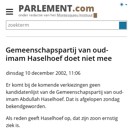
Overslaan
Licht
PARLEMENT
.com
en
weerg
Primair
onder redactie van het
Montesquieu Instituut
naar
menu
de
tonen/verbergen
inhoud
gaan
Gemeenschapspartij van oud-
imam Haselhoef doet niet mee
dinsdag 10 december 2002, 11:06
Er komt bij de komende verkiezingen geen
kandidatenlijst van de Gemeenschapspartij van oud-
imam Abdullah Haselhoef. Dat is afgelopen zondag
bekendgeworden.
Als reden geeft Haselhoef op, dat zijn zoon ernstig
ziek is.