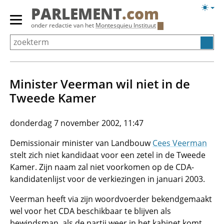
Overslaan
Licht
PARLEMENT
.com
en
weerg
Primair
onder redactie van het
Montesquieu Instituut
naar
menu
de
tonen/verbergen
inhoud
gaan
Minister Veerman wil niet in de
Tweede Kamer
donderdag 7 november 2002, 11:47
Demissionair minister van Landbouw
Cees Veerman
stelt zich niet kandidaat voor een zetel in de Tweede
Kamer. Zijn naam zal niet voorkomen op de CDA-
kandidatenlijst voor de verkiezingen in januari 2003.
Veerman heeft via zijn woordvoerder bekendgemaakt
wel voor het CDA beschikbaar te blijven als
bewindsman, als de partij weer in het kabinet komt.