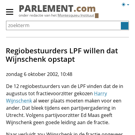
Overslaan
Licht
PARLEMENT
.com
en
weerg
Primair
onder redactie van het
Montesquieu Instituut
naar
menu
de
tonen/verbergen
inhoud
gaan
Regiobestuurders LPF willen dat
Wijnschenk opstapt
zondag 6 oktober 2002, 10:48
De 12 regiobestuurders van de LPF vinden dat de in
augustus tot fractievoorzitter gekozen
Harry
Wijnschenk
al weer plaats moeten maken voor een
ander. Dat bleek tijdens een partijvergadering in
Utrecht. Volgens partijvoorzitter Ed Maas geeft
Wijnschenk geen goede leiding aan de fractie.
Naar verluidt zou Wijnschenk in de fractie ongeveer