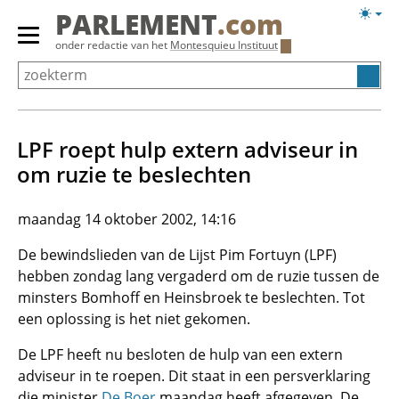
Overslaan
Licht
PARLEMENT
.com
en
weerg
Primair
onder redactie van het
Montesquieu Instituut
naar
menu
de
tonen/verbergen
inhoud
gaan
LPF roept hulp extern adviseur in
om ruzie te beslechten
maandag 14 oktober 2002, 14:16
De bewindslieden van de Lijst Pim Fortuyn (LPF)
hebben zondag lang vergaderd om de ruzie tussen de
minsters Bomhoff en Heinsbroek te beslechten. Tot
een oplossing is het niet gekomen.
De LPF heeft nu besloten de hulp van een extern
adviseur in te roepen. Dit staat in een persverklaring
die minister
De Boer
maandag heeft afgegeven. De