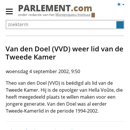
Overslaan
Licht
PARLEMENT
.com
en
weerg
Primair
onder redactie van het
Montesquieu Instituut
naar
menu
de
tonen/verbergen
inhoud
gaan
Van den Doel (VVD) weer lid van de
Tweede Kamer
woensdag 4 september 2002, 9:50
Theo van den Doel (VVD) is beëdigd als lid van de
Tweede Kamer. Hij is de opvolger van Hella Voûte, die
heeft meegedeeld plaats te willen maken voor een
jongere generatie. Van den Doel was al eerder
Tweede-Kamerlid in de periode 1994-2002.