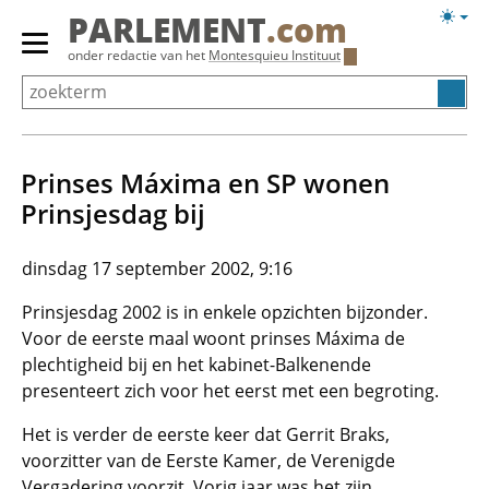
Overslaan
Licht
PARLEMENT
.com
en
weerg
Primair
onder redactie van het
Montesquieu Instituut
naar
menu
de
tonen/verbergen
inhoud
gaan
Prinses Máxima en SP wonen
Prinsjesdag bij
dinsdag 17 september 2002, 9:16
Prinsjesdag 2002 is in enkele opzichten bijzonder.
Voor de eerste maal woont prinses Máxima de
plechtigheid bij en het kabinet-Balkenende
presenteert zich voor het eerst met een begroting.
Het is verder de eerste keer dat Gerrit Braks,
voorzitter van de Eerste Kamer, de Verenigde
Vergadering voorzit. Vorig jaar was het zijn