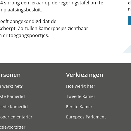
84 sprong een leraar op de regeringstafel om te
d
n
 plaatsingsbesluit.
eeft aangekondigd dat de
cherpt. Zo zullen kamerpasjes zichtbaar
er toegangspoortjes.
ersonen
Verkiezingen
 werkt het?
Hoe werkt het?
ste Kamerlid
Tweede Kamer
eede Kamerlid
Eerste Kamer
roparlementariër
Europees Parlement
ctievoorzitter