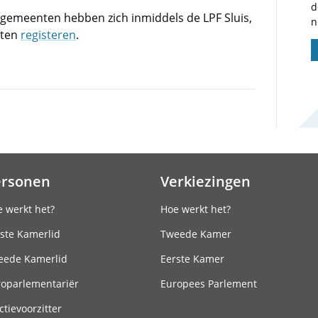
d
 gemeenten hebben zich inmiddels de LPF Sluis,
n
aten
registeren
.
ersonen
Verkiezingen
 werkt het?
Hoe werkt het?
ste Kamerlid
Tweede Kamer
eede Kamerlid
Eerste Kamer
roparlementariër
Europees Parlement
ctievoorzitter