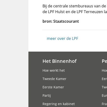
Bij de centrale stembureaus van de
de LPF Hulst en de LPF Terneuzen l
bron: Staatscourant
meer over de LPF
Het Binnenhof
P
Hoofdnavigatie
Hoe werkt het
Hoe
Tweede Kamer
Eer
Eerste Kamer
Tw
Partij
Eu
Regering en kabinet
Fra