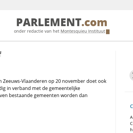
PARLEMENT
.com
onder redactie van het
Montesquieu Instituut
f
in Zeeuws-Vlaanderen op 20 november doet ook
dig in verband met de gemeentelijke
 zeven bestaande gemeenten worden dan
C
A
C
h