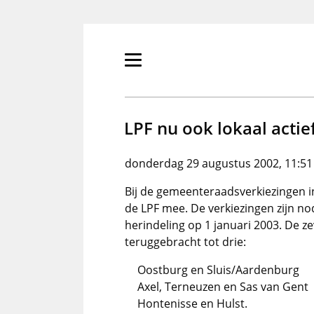
Overslaan
en
naar
de
Primair
inhoud
menu
gaan
tonen/verbergen
LPF nu ook lokaal actie
donderdag 29 augustus 2002, 11:51
Bij de gemeenteraadsverkiezingen 
de LPF mee. De verkiezingen zijn no
herindeling op 1 januari 2003. De
teruggebracht tot drie:
Oostburg en Sluis/Aardenburg
Axel, Terneuzen en Sas van Gent
Hontenisse en Hulst.