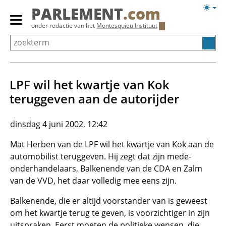
Overslaan
Licht
PARLEMENT
.com
en
weerg
Primair
onder redactie van het
Montesquieu Instituut
naar
menu
de
tonen/verbergen
inhoud
gaan
LPF wil het kwartje van Kok
teruggeven aan de autorijder
dinsdag 4 juni 2002, 12:42
Mat Herben van de LPF wil het kwartje van Kok aan de
automobilist teruggeven. Hij zegt dat zijn mede-
onderhandelaars, Balkenende van de CDA en Zalm
van de VVD, het daar volledig mee eens zijn.
Balkenende, die er altijd voorstander van is geweest
om het kwartje terug te geven, is voorzichtiger in zijn
uitspraken. Eerst moeten de politieke wensen, die