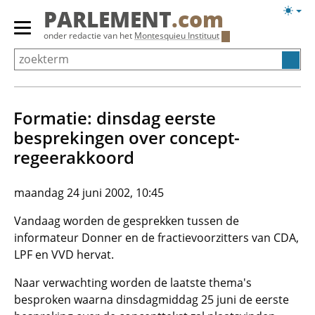
Overslaan
Licht
PARLEMENT
.com
en
weerg
Primair
onder redactie van het
Montesquieu Instituut
naar
menu
de
tonen/verbergen
inhoud
gaan
Formatie: dinsdag eerste
besprekingen over concept-
regeerakkoord
maandag 24 juni 2002, 10:45
Vandaag worden de gesprekken tussen de
informateur Donner en de fractievoorzitters van CDA,
LPF en VVD hervat.
Naar verwachting worden de laatste thema's
besproken waarna dinsdagmiddag 25 juni de eerste