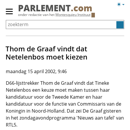
Overslaan
Licht
PARLEMENT
.com
en
weerg
Primair
onder redactie van het
Montesquieu Instituut
naar
menu
de
tonen/verbergen
inhoud
gaan
Thom de Graaf vindt dat
Netelenbos moet kiezen
maandag 15 april 2002, 9:46
D66-lijsttrekker Thom de Graaf vindt dat Tineke
Netelenbos een keuze moet maken tussen haar
kandidatuur voor de Tweede Kamer en haar
kandidatuur voor de functie van Commissaris van de
Koningin in Noord-Holland. Dat zei De Graaf gisteren
in het zondagavondprogramma 'Nieuws aan tafel' van
RTL5.