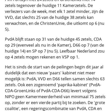
zetels tegenover de huidige 11 Kamerzetels. De
verliezers van de week, met elk 1 zetel minder, zijn de
VVD, dat slechts 25 van de huidige 38 zetels kan
verwachten, en de ChristenUnie, die uitkomt op 6 (nu
5).
PvdA blijft staan op 31 van de huidige 45 zetels, CDA
op 29 (evenveel als nu in de Kamer), D66 op 7 (van de
huidige 14) en SP op 7 (nu 5). Leefbaar Nederland zou
op 4 zetels mogen rekenen en VSP op 1.
Het is sinds de start van de peilingen begin dit jaar al
duidelijk dat een nieuw 'paars' kabinet niet meer
mogelijk is: PvdA, VVD en D66 tellen samen slechts 63
zetels. Ook een zogenoemd 'paprika-kabinet' (PvdA-
CDA-GroenLinks of PvdA-CDA-D66) levert volgens
NIPO geen Kamermeerderheid van minimaal 75 zetels
op, zonder er een vierde partij bij te zoeken. De 'grote
coalitie', een regeringscombinatie van PvdA, CDA en