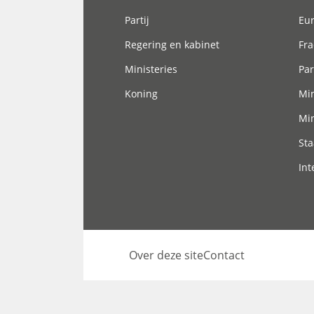
Partij
Eu
Regering en kabinet
Fra
Ministeries
Par
Koning
Min
Min
Sta
Int
Over deze site
Contact
Footer