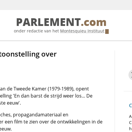
PARLEMENT
.com
onder redactie van het
Montesquieu Instituut
oonstelling over
 van de Tweede Kamer (1979-1989), opent
ing 'En dan barst de strijd weer los... De
ste eeuw'.
C
ffiches, propagandamateriaal en
A
r een film te zien over de ontwikkelingen in de
C
 eeuw.
h