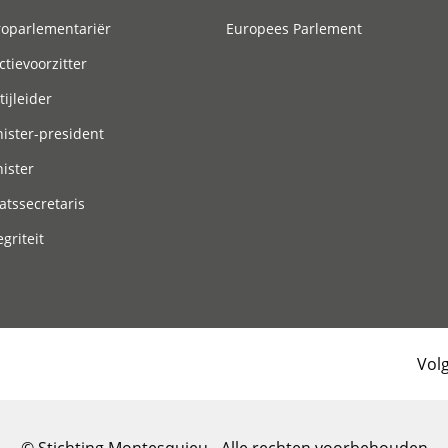
roparlementariër
Europees Parlement
ctievoorzitter
tijleider
ister-president
ister
atssecretaris
egriteit
Vol
© Stichting Montesquieu - Alle rechten voorbehouden