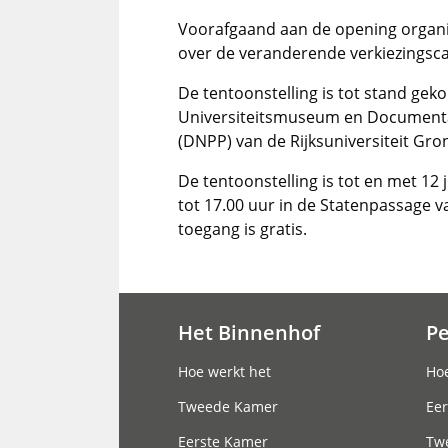
Voorafgaand aan de opening organ
over de veranderende verkiezingsc
De tentoonstelling is tot stand ge
Universiteitsmuseum en Documentat
(DNPP) van de Rijksuniversiteit Gro
De tentoonstelling is tot en met 12 
tot 17.00 uur in de Statenpassage 
toegang is gratis.
Het Binnenhof
P
Hoofdnavigatie
Hoe werkt het
Hoe
Tweede Kamer
Eer
Eerste Kamer
Tw