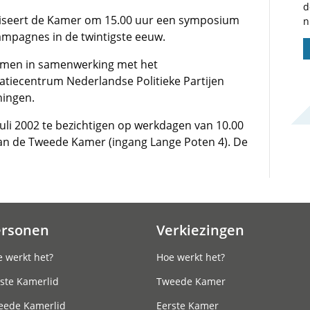
d
iseert de Kamer om 15.00 uur een symposium
n
ampagnes in de twintigste eeuw.
komen in samenwerking met het
iecentrum Nederlandse Politieke Partijen
ningen.
juli 2002 te bezichtigen op werkdagen van 10.00
van de Tweede Kamer (ingang Lange Poten 4). De
ersonen
Verkiezingen
 werkt het?
Hoe werkt het?
ste Kamerlid
Tweede Kamer
eede Kamerlid
Eerste Kamer