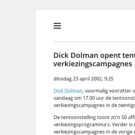
Overslaan
en
naar
de
Primair
inhoud
menu
gaan
tonen/verbergen
Dick Dolman opent tent
verkiezingscampagnes
dinsdag 23 april 2002, 9:25
Dick Dolman
, voormalig voorzitter
vandaag om 17.00 uur de tentoonstell
verkiezingscampagnes in de twintig
De tentoonstelling toont zo'n 50 a
verkiezingsprogramma's. Verder is e
verkiezingscampagnes in de vorige