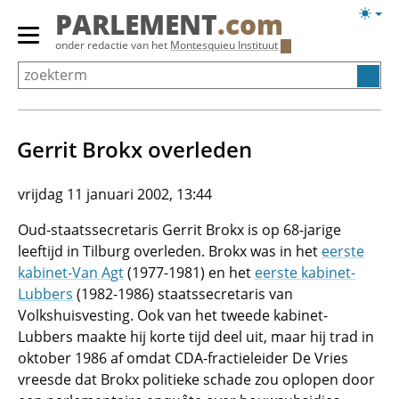
Overslaan
Licht
PARLEMENT
.com
en
weerg
Primair
onder redactie van het
Montesquieu Instituut
naar
menu
de
tonen/verbergen
inhoud
gaan
Gerrit Brokx overleden
vrijdag 11 januari 2002, 13:44
Oud-staatssecretaris Gerrit Brokx is op 68-jarige
leeftijd in Tilburg overleden. Brokx was in het
eerste
kabinet-Van Agt
(1977-1981) en het
eerste kabinet-
Lubbers
(1982-1986) staatssecretaris van
Volkshuisvesting. Ook van het tweede kabinet-
Lubbers maakte hij korte tijd deel uit, maar hij trad in
oktober 1986 af omdat CDA-fractieleider De Vries
vreesde dat Brokx politieke schade zou oplopen door