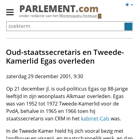
Overslaan
Licht
PARLEMENT
.com
en
weerg
Primair
onder redactie van het
Montesquieu Instituut
naar
menu
de
tonen/verbergen
inhoud
gaan
Oud-staatssecretaris en Tweede-
Kamerlid Egas overleden
zaterdag 29 december 2001, 9:30
Op 21 december jl. is oud-politicus Egas op 88-jarige
leeftijd in zijn woonplaats Alkmaar overleden. Egas
was van 1952 tot 1972 Tweede-Kamerlid voor de
PvdA, behalve in 1965 en 1966 toen hij
staatssecretaris van CRM in het
kabinet-Cals
was.
In de Tweede Kamer hield hij zich vooral bezig met
landbouw en visserij, en maatschappelijk werk, en dan