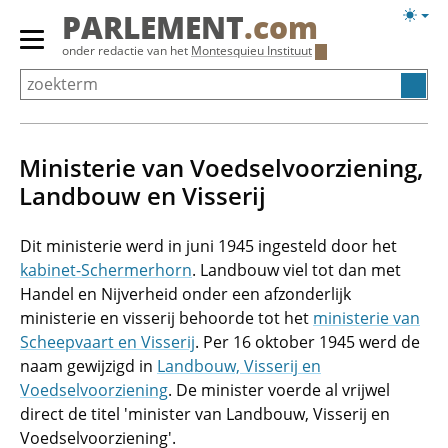
Overslaan
Licht
PARLEMENT
.com
en
weerg
Primair
onder redactie van het
Montesquieu Instituut
naar
menu
de
tonen/verbergen
inhoud
gaan
Ministerie van Voedselvoorziening,
Landbouw en Visserij
Dit ministerie werd in juni 1945 ingesteld door het
kabinet-Schermerhorn
. Landbouw viel tot dan met
Handel en Nijverheid onder een afzonderlijk
ministerie en visserij behoorde tot het
ministerie van
Scheepvaart en Visserij
. Per 16 oktober 1945 werd de
naam gewijzigd in
Landbouw, Visserij en
Voedselvoorziening
. De minister voerde al vrijwel
direct de titel 'minister van Landbouw, Visserij en
Voedselvoorziening'.