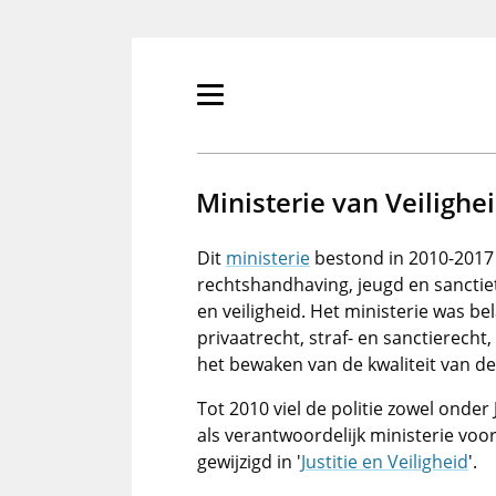
Overslaan
en
naar
de
Primair
inhoud
menu
gaan
tonen/verbergen
Ministerie van Veilighei
Dit
ministerie
bestond in 2010-2017 
rechtshandhaving, jeugd en sanctiet
en veiligheid. Het ministerie was b
privaatrecht, straf- en sanctierecht
het bewaken van de kwaliteit van de
Tot 2010 viel de politie zowel onder
als verantwoordelijk ministerie vo
gewijzigd in '
Justitie en Veiligheid
'.