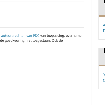
A
D
n
auteursrechten van PDC
van toepassing; overname,
iete goedkeuring niet toegestaan. Ook de
'
O