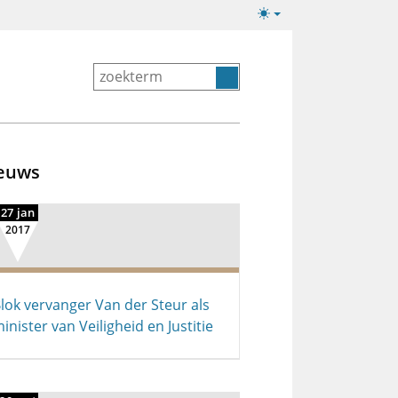
Lichte/donkere
weergave
euws
27 jan
2017
lok vervanger Van der Steur als
inister van Veiligheid en Justitie