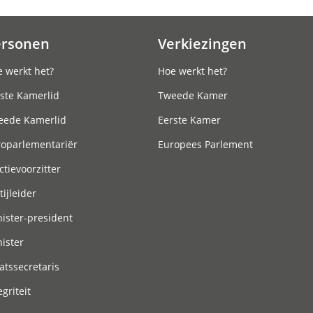
ersonen
Verkiezingen
 werkt het?
Hoe werkt het?
ste Kamerlid
Tweede Kamer
eede Kamerlid
Eerste Kamer
roparlementariër
Europees Parlement
ctievoorzitter
tijleider
ister-president
ister
atssecretaris
egriteit