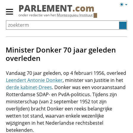
Overslaan
Licht
PARLEMENT
.com
en
weerg
Primair
onder redactie van het
Montesquieu Instituut
naar
menu
de
tonen/verbergen
inhoud
gaan
Minister Donker 70 jaar geleden
overleden
Vandaag 70 jaar geleden, op 4 februari 1956, overleed
Leendert Antonie Donker
, minister van Justitie in het
derde kabinet-Drees
. Donker was een vooraanstaand
Rotterdamse SDAP- en PvdA-politicus. Tijdens zijn
ministerschap (van 2 september 1952 tot zijn
overlijden) bracht Donker een reeks belangrijke
wetten tot stand, waarvan enkele wezenlijke
wijzigingen in het Nederlandse rechtsbestel
betekenden.