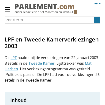
Overslaan
Licht
PARLEMENT
.com
en
weerg
Primair
onder redactie van het
Montesquieu Instituut
naar
menu
de
tonen/verbergen
inhoud
gaan
LPF en Tweede Kamerverkiezingen
2003
De
LPF
haalde bij de verkiezingen van 22 januari 2003
8 zetels in de
Tweede Kamer
. Lijsttrekker was
Mat
Herben
. Het verkiezingsprogramma was getiteld
'Politiek is passie'. De LPF had voor de verkiezingen 26
zetels in de Tweede Kamer.
Inhoud