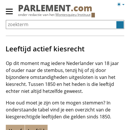
Overslaan
Licht
PARLEMENT
.com
en
weerg
Primair
onder redactie van het
Montesquieu Instituut
naar
menu
de
tonen/verbergen
inhoud
gaan
Leeftijd actief kiesrecht
Op dit moment mag iedere Nederlander van 18 jaar
of ouder naar de stembus, tenzij hij of zij door
bijzondere omstandigheden uitgesloten is van het
kiesrecht. Tussen 1850 en het heden is die leeftijd
echter niet altijd hetzelfde geweest.
Hoe oud moet je zijn om te mogen stemmen? In
onderstaande tabel vind je een overzicht van de
kiesgerechtigde leeftijden die gelden sinds 1850.