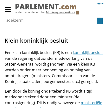
Overslaan
Licht
PARLEMENT
.com
en
weerg
Primair
onder redactie van het
Montesquieu Instituut
naar
menu
de
tonen/verbergen
inhoud
gaan
Klein koninklijk besluit
Een klein koninklijk besluit (KB) is een
koninklijk besluit
van de regering dat zonder medewerking van de
Staten-Generaal wordt genomen. Via een klein KB
worden onder meer benoeming en ontslag van
ambtsdragers (ministers, Commissarissen van de
Koning, staatsraden, burgemeesters etc.) geregeld.
Een door de koning ondertekend KB wordt altijd
medeondertekend door een minister (de
contrasignering). Dit is nodig vanwege de
ministeriële