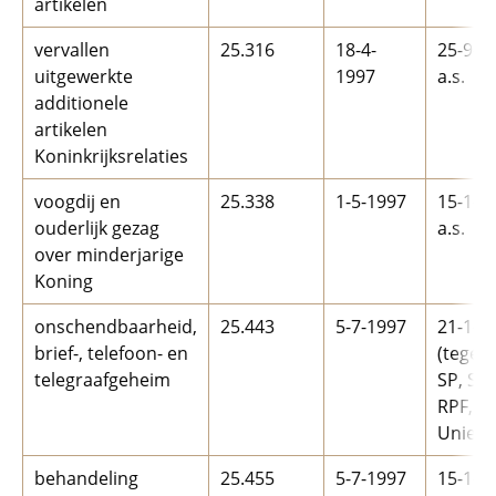
artikelen
vervallen
25.316
18-4-
25-9-1
uitgewerkte
1997
a.s.
additionele
artikelen
Koninkrijksrelaties
voogdij en
25.338
1-5-1997
15-1-1
ouderlijk gezag
a.s.
over minderjarige
Koning
onschendbaarheid,
25.443
5-7-1997
21-1-1
brief-, telefoon- en
(tegen
telegraafgeheim
SP, SG
RPF, G
Unie55
behandeling
25.455
5-7-1997
15-1-1