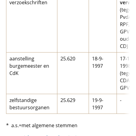
verzoekschriften
verwo
(tegen
PvdA, 
RPF, S
GPV,
oudere
CD)
aanstelling
25.620
18-9-
17-11-
burgemeester en
1997
1998:
CdK
(tegen
CDA, S
GPV, R
zelfstandige
25.629
19-9-
-
bestuursorganen
1997
* a.s.=met algemene stemmen