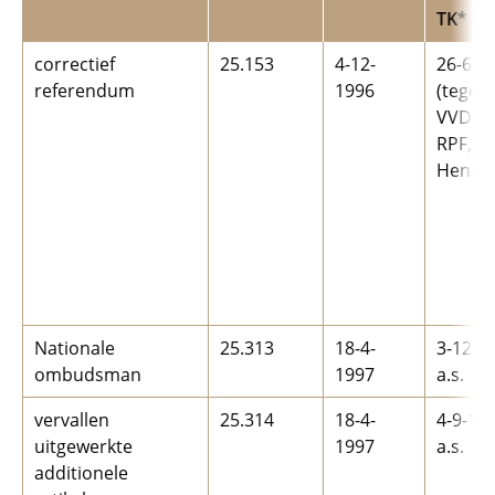
TK*
correctief
25.153
4-12-
26-6-1
referendum
1996
(tegen
VVD, S
RPF,
Hendri
Nationale
25.313
18-4-
3-12-1
ombudsman
1997
a.s.
vervallen
25.314
18-4-
4-9-199
uitgewerkte
1997
a.s.
additionele