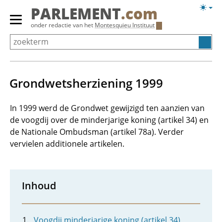
Overslaan
Licht
PARLEMENT
.com
en
weerg
Primair
onder redactie van het
Montesquieu Instituut
naar
menu
de
tonen/verbergen
inhoud
gaan
Grondwetsherziening 1999
In 1999 werd de Grondwet gewijzigd ten aanzien van
de voogdij over de minderjarige koning (artikel 34) en
de Nationale Ombudsman (artikel 78a). Verder
vervielen additionele artikelen.
Inhoud
Voogdij minderjarige koning (artikel 34)