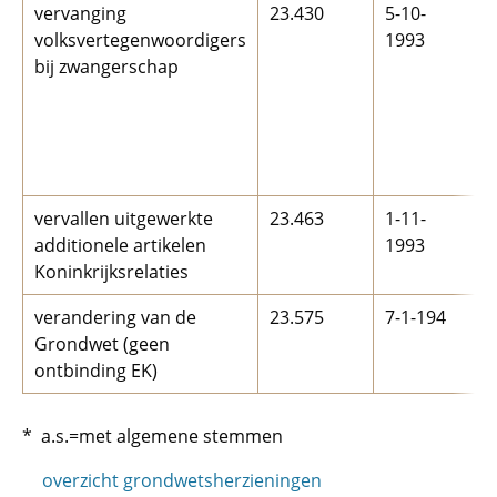
vervanging
23.430
5-10-
1
volksvertegenwoordigers
1993
(
bij zwangerschap
V
R
vervallen uitgewerkte
23.463
1-11-
1
additionele artikelen
1993
(
Koninkrijksrelaties
C
verandering van de
23.575
7-1-194
1
Grondwet (geen
1
ontbinding EK)
* a.s.=met algemene stemmen
overzicht grondwetsherzieningen