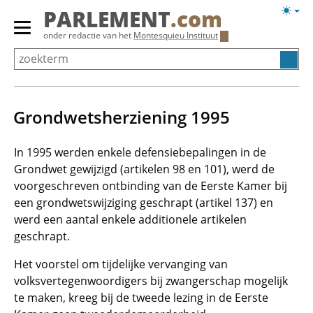
Overslaan
Licht
PARLEMENT
.com
en
weerg
Primair
onder redactie van het
Montesquieu Instituut
naar
menu
de
tonen/verbergen
inhoud
gaan
Grondwetsherziening 1995
In 1995 werden enkele defensiebepalingen in de
Grondwet gewijzigd (artikelen 98 en 101), werd de
voorgeschreven ontbinding van de Eerste Kamer bij
een grondwetswijziging geschrapt (artikel 137) en
werd een aantal enkele additionele artikelen
geschrapt.
Het voorstel om tijdelijke vervanging van
volksvertegenwoordigers bij zwangerschap mogelijk
te maken, kreeg bij de tweede lezing in de Eerste