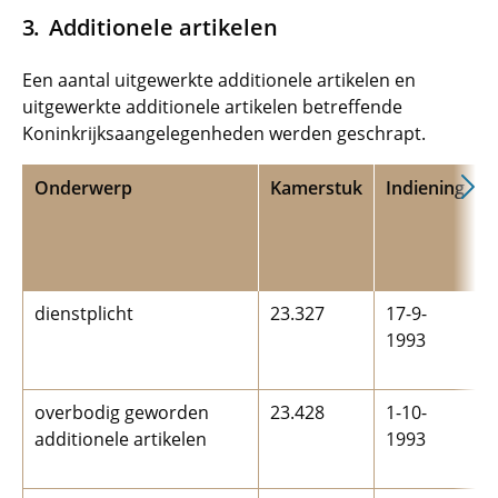
Additionele artikelen
Een aantal uitgewerkte additionele artikelen en
uitgewerkte additionele artikelen betreffende
Koninkrijksaangelegenheden werden geschrapt.
Onderwerp
Kamerstuk
Indiening
E
l
dienstplicht
23.327
17-9-
1
1993
(
R
overbodig geworden
23.428
1-10-
1
additionele artikelen
1993
(
C