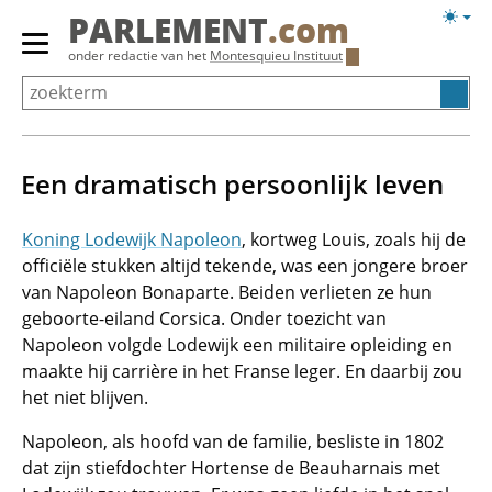
Overslaan
Licht
PARLEMENT
.com
en
weerg
Primair
onder redactie van het
Montesquieu Instituut
naar
menu
de
tonen/verbergen
inhoud
gaan
Een dramatisch persoonlijk leven
Koning Lodewijk Napoleon
, kortweg Louis, zoals hij de
officiële stukken altijd tekende, was een jongere broer
van Napoleon Bonaparte. Beiden verlieten ze hun
geboorte-eiland Corsica. Onder toezicht van
Napoleon volgde Lodewijk een militaire opleiding en
maakte hij carrière in het Franse leger. En daarbij zou
het niet blijven.
Napoleon, als hoofd van de familie, besliste in 1802
dat zijn stiefdochter Hortense de Beauharnais met