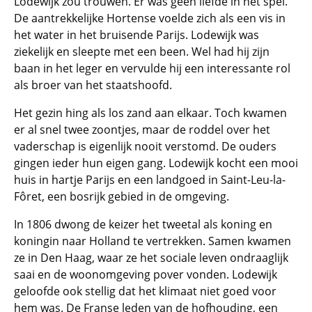
Lodewijk zou trouwen. Er was geen liefde in het spel.
De aantrekkelijke Hortense voelde zich als een vis in
het water in het bruisende Parijs. Lodewijk was
ziekelijk en sleepte met een been. Wel had hij zijn
baan in het leger en vervulde hij een interessante rol
als broer van het staatshoofd.
Het gezin hing als los zand aan elkaar. Toch kwamen
er al snel twee zoontjes, maar de roddel over het
vaderschap is eigenlijk nooit verstomd. De ouders
gingen ieder hun eigen gang. Lodewijk kocht een mooi
huis in hartje Parijs en een landgoed in Saint-Leu-la-
Fôret, een bosrijk gebied in de omgeving.
In 1806 dwong de keizer het tweetal als koning en
koningin naar Holland te vertrekken. Samen kwamen
ze in Den Haag, waar ze het sociale leven ondraaglijk
saai en de woonomgeving pover vonden. Lodewijk
geloofde ook stellig dat het klimaat niet goed voor
hem was. De Franse leden van de hofhouding, een